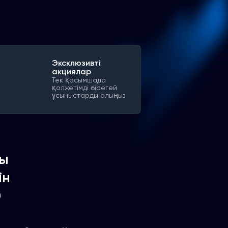
Эксклюзивті
акциялар
Тек қосымшада
қолжетімді бірегей
ұсыныстарды алыңыз
ны
ін
0