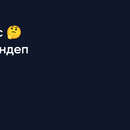
с 🤔
ндеп