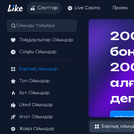
Слоттар
Live Casino
Промо
Ойынды табыңыз
20
Таңдаулылар Ойындар
бон
Соңғы Ойындар
20
Барлық ойындар
ал
Топ Ойындар
Хот Ойындар
де
Liked Ойындар
Апат Ойындар
ДЕПОЗИТ
Барлық ойын
Жаңа Ойындар