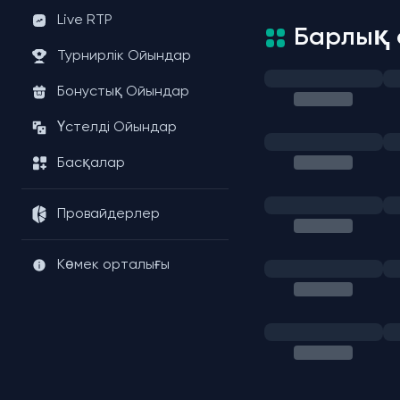
Live RTP
Барлық 
Турнирлік Ойындар
Бонустық Ойындар
Үстелді Ойындар
Басқалар
Провайдерлер
Көмек орталығы