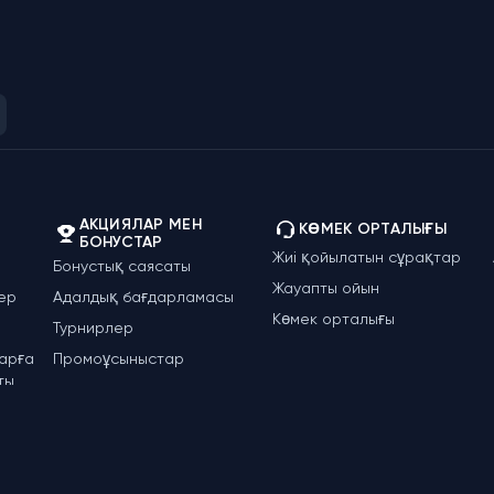
АКЦИЯЛАР МЕН
КӨМЕК ОРТАЛЫҒЫ
БОНУСТАР
Жиі қойылатын сұрақтар
Бонустық саясаты
Жауапты ойын
ер
Адалдық бағдарламасы
Көмек орталығы
Турнирлер
арға
Промоұсыныстар
ты
Жаңа Ойындар
Үстелді Ойындар
Live RTP Ойындар
Плинко