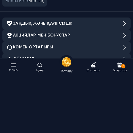
Басты бет
Барлық
ЗАҢДЫҚ ЖӘНЕ ҚАУІПСІЗДІК
АКЦИЯЛАР МЕН БОНУСТАР
КӨМЕК ОРТАЛЫҒЫ
ОЙЫНДАР
3
Мәзір
Іздеу
Слоттар
Бонустар
Толтыру
Қосымшада 100 000 депозитсiз бонус
ЖҮКТЕУ
Telegram арнасы
Акциялар, бонустар және турнирлер туралы
бірінші болып хабардар болу үшін жазылыңыз
Коммерциялық ұсыныстар
business@like.casino