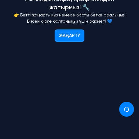
жатырмыз! 🔧
👉 Бетті жаңартыңыз немесе басты бетке оралыңыз.
Бізбен бірге болғаныңыз үшін рахмет! 💙
ЖАҢАРТУ