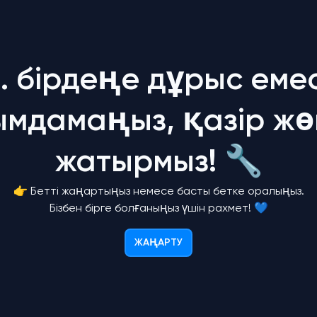
.. бірдеңе дұрыс еме
ымдамаңыз, қазір жө
жатырмыз! 🔧
👉 Бетті жаңартыңыз немесе басты бетке оралыңыз.
Бізбен бірге болғаныңыз үшін рахмет! 💙
ЖАҢАРТУ