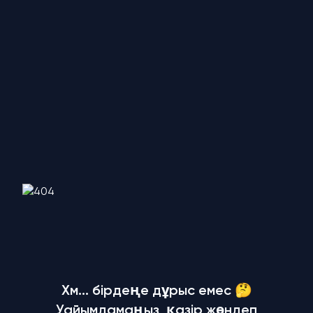
Хм... бірдеңе дұрыс емес 🤔
Уайымдамаңыз, қазір жөндеп