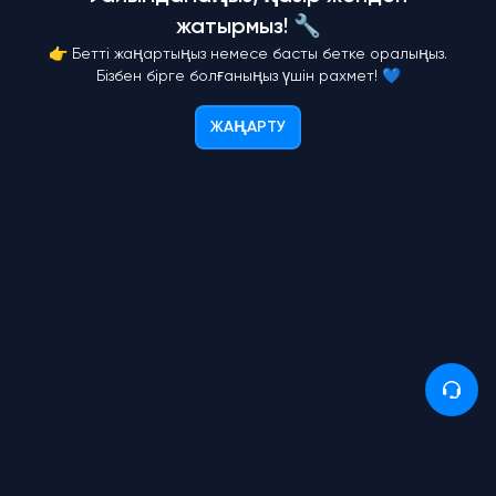
жатырмыз! 🔧
👉 Бетті жаңартыңыз немесе басты бетке оралыңыз.
Бізбен бірге болғаныңыз үшін рахмет! 💙
ЖАҢАРТУ