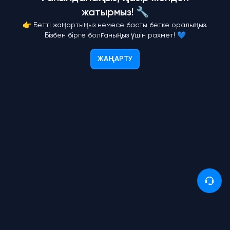
жатырмыз! 🔧
👉 Бетті жаңартыңыз немесе басты бетке оралыңыз.
Бізбен бірге болғаныңыз үшін рахмет! 💙
ЖАҢАРТУ