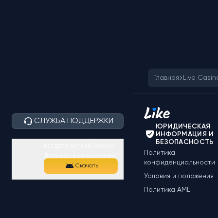
Главная
Live Casin
СЛУЖБА ПОДДЕРЖКИ
ЮРИДИЧЕСКАЯ
ИНФОРМАЦИЯ И
БЕЗОПАСНОСТЬ
БЕЗДЕПОЗИТНЫЙ БОНУС
Политика
100 000 В ПРИЛОЖЕНИИ
конфиденциальности
Скачать
Условия и положения
Политика AML
Политика в отношени
несовершеннолетних