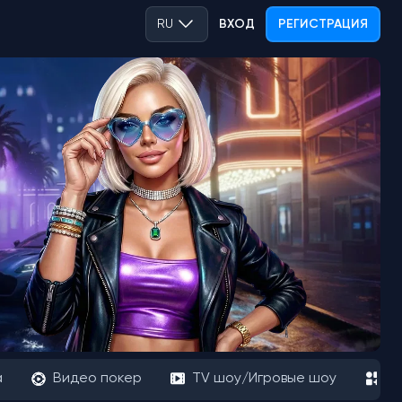
RU
ВХОД
РЕГИСТРАЦИЯ
а
Видео покер
TV шоу/Игровые шоу
Д