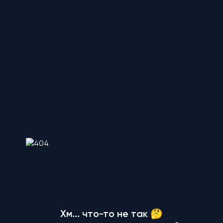
Хм... что-то не так 🤔