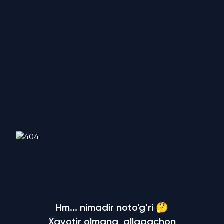
Hm... nimadir noto‘g‘ri 🤔
Xavotir olmang, allaqachon