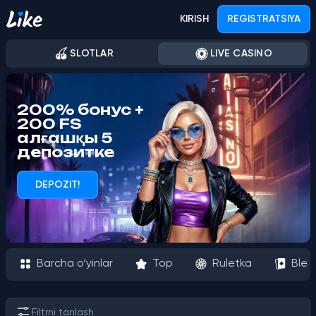
KIRISH
REGISTRATSIYA
SLOTLAR
LIVE CASINO
200% бонус +
200 FS
алғашқы 5
депозитке
DEPOZIT!
Barcha o‘yinlar
Top
Ruletka
Blek
Filtrni tanlash