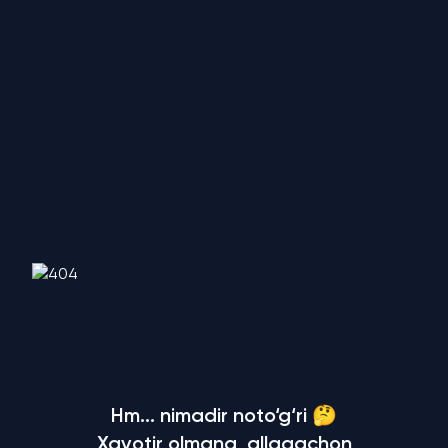
Hm... nimadir noto‘g‘ri 🤔
Xavotir olmang, allaqachon