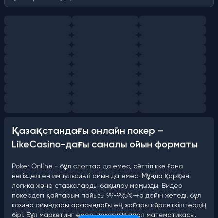
Қазақстандағы онлайн покер –
LikeCasino-дағы саналы ойын форматы
Poker Online - бұл слоттар да емес, сәттілікке ғана
негізделген импульсивті ойын да емес. Мұнда қарқын,
логика және ставкаларды бақылау маңызды. Видео
покердегі қайтарым пайызы 99-99,5%-ға дейін жетеді, бұл
казино ойындары арасындағы ең жоғары көрсеткіштердің
бірі. Бұл маркетинг емес, покердің адал математикасы.