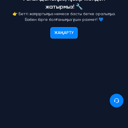
жатырмыз! 🔧
👉 Бетті жаңартыңыз немесе басты бетке оралыңыз.
Бізбен бірге болғаныңыз үшін рахмет! 💙
ЖАҢАРТУ