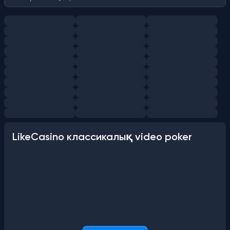
LikeCasino классикалық video poker