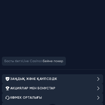
Басты бет
Live Casino
Бейне покер
ЗАҢДЫҚ ЖӘНЕ ҚАУІПСІЗДІК
АКЦИЯЛАР МЕН БОНУСТАР
КӨМЕК ОРТАЛЫҒЫ