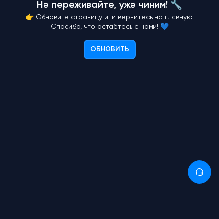
Не переживайте, уже чиним! 🔧
👉 Обновите страницу или вернитесь на главную.
Спасибо, что остаётесь с нами! 💙
ОБНОВИТЬ