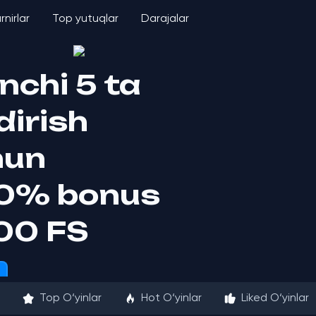
rnirlar
Top yutuqlar
Darajalar
inchi 5 ta
ldirish
hun
0% bonus
00 FS
Top O‘yinlar
Hot O‘yinlar
Liked O‘yinlar