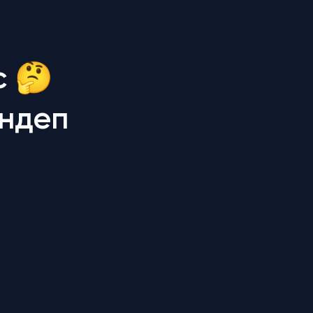
с 🤔
ндеп