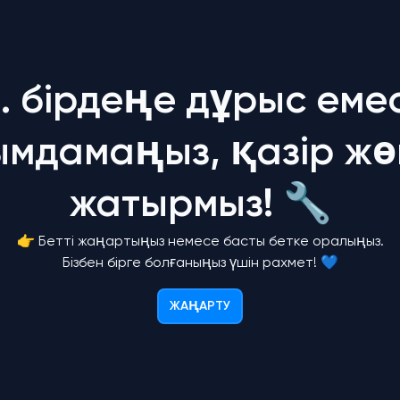
.. бірдеңе дұрыс еме
ымдамаңыз, қазір жө
жатырмыз! 🔧
👉 Бетті жаңартыңыз немесе басты бетке оралыңыз.
Бізбен бірге болғаныңыз үшін рахмет! 💙
ЖАҢАРТУ