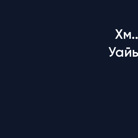
Хм.
Уай