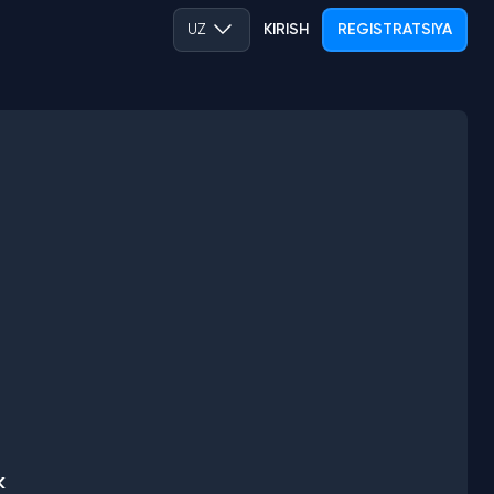
UZ
KIRISH
REGISTRATSIYA
k