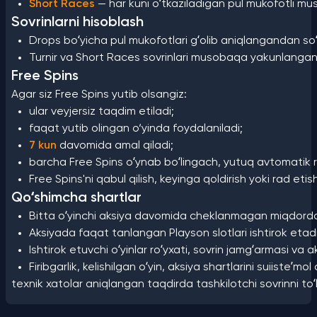
Short Races
— har kuni oʻtkaziladigan pul mukofotli mu
Sovrinlarni hisoblash
Drops boʻyicha pul mukofotlari gʻolib aniqlangandan so
Turnir va Short Races sovrinlari musobaqa yakunlanga
Free Spins
Agar siz Free Spins yutib olsangiz:
ular veyjersiz taqdim etiladi;
faqat yutib olingan o‘yinda foydalaniladi;
7 kun
davomida amal qiladi;
barcha Free Spins oʻynab boʻlingach, yutuq avtomatik ra
Free Spins'ni qabul qilish, keyinga qoldirish yoki rad eti
Qoʻshimcha shartlar
Bitta oʻyinchi aksiya davomida cheklanmagan miqdorda 
Aksiyada faqat tanlangan Playson slotlari ishtirok etadi
Ishtirok etuvchi oʻyinlar roʻyxati, sovrin jamgʻarmasi va
Firibgarlik, kelishilgan oʻyin, aksiya shartlarini suiisteʼmol 
texnik xatolar aniqlangan taqdirda tashkilotchi sovrinni to