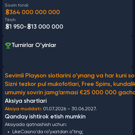
Sovrin fondi:
364 000 000 000
Tikish:
1 950-13 000 000
Turnirlar O‘yinlar
Sevimli Playson slotlarini o‘ynang va har kuni sov
Sizni tezkor pul mukofotlari, Free Spins, kun
umumiy sovrin jamg‘armasi €25 000 000 gacha 
Aksiya shartlari
Aksiya muddati:
01.07.2026 – 30.06.2027.
Qanday ishtirok etish mumkin
Aksiyada qatnashish uchun:
LikeCasino'da roʻyxatdan oʻting;